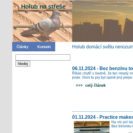
Holub na střeše
Holub domácí světu nerozumí
Články
Kontakt
06.11.2024 - Bez benzínu t
Říkali chytří v bedně, že ten mladý m
jinde. Vloni to prý byl úplně jiný plejer.
>>> celý článek
01.11.2024 - Practice makes
Na vsi psí le
Bez tréninku 