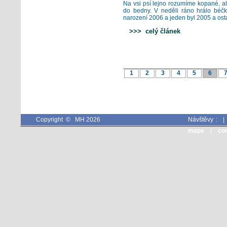
Na vsi psí lejno rozumíme kopané, al
do bedny. V neděli ráno hrálo béč
narození 2006 a jeden byl 2005 a osta
>>> celý článek
1
2
3
4
5
6
Copyright © MH 2026
Návštěvy :
maps
|
co