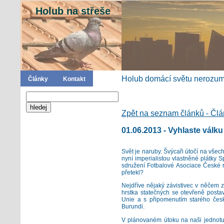
Holub na střeše
Holub domácí světu nerozumí
Články
Kontakt
Zpět na seznam článků - Čl
01.06.2013 - Vyhlaste válk
Svět je naruby. Švýcaři útočí na vše
nyní imperialistou vlastněné plátky S
sdružení Fotbalové Asociace České re
přetekl?
Nejdříve nějaký závistivec v něčem z
hrstka statečných se otevřeně postav
Unie a s připomenutím starého česk
Burundi.
V plánovaném útoku na naši jednotu