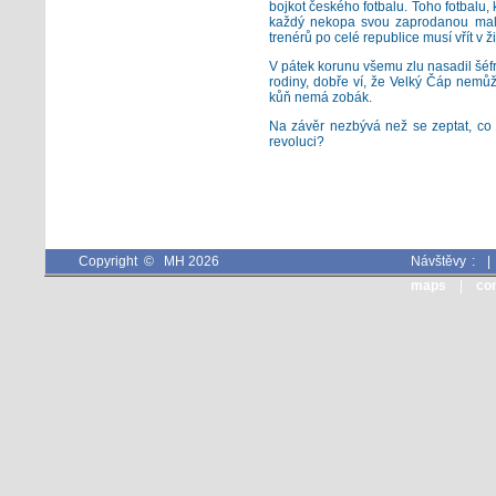
bojkot českého fotbalu. Toho fotbalu, 
každý nekopa svou zaprodanou malos
trenérů po celé republice musí vřít v 
V pátek korunu všemu zlu nasadil šéfr
rodiny, dobře ví, že Velký Čáp nemů
kůň nemá zobák.
Na závěr nezbývá než se zeptat, co b
revoluci?
Copyright © MH 2026
Návštěvy :
maps
|
co