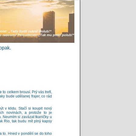
volat:
„Tady bydlí cukrář Holub!“
lo radostné Peroutkovo:
„Tak mu prdel polub!“
opak.
to celkem brousí. Prý vás trefí,
ky bude udělanej frajer, co rád
ýt v klidu. Stačí si koupit nový
ých novinách, a protože to je
m. Neumím si zavázat tkaničky u
ak Rio, tak budu mít plný kapsy
 na to. Hned v pondělí se do toho