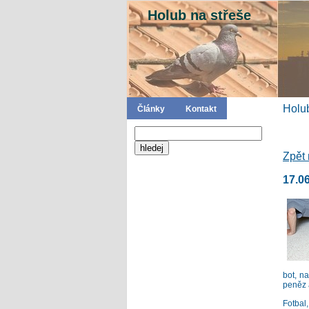
Holub na střeše
Holub
Články
Kontakt
Zpět 
17.0
bot, n
peněz 
Fotbal