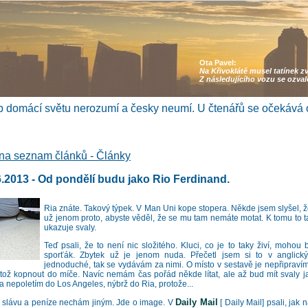
Ota Pavel:
Na Křivoklátě musel tatínek z
Z následujícího vozu se ozva
 domácí světu nerozumí a česky neumí. U čtenářů se očekává 
na seznam článků - Články
6.2013 - Od pondělí budu jako Rio Ferdinand.
Ria znáte. Takový týpek. V Man Uni kope stopera. Někde jsem slyšel, že 
už jenom proto, abyste věděl, že se mu tam nemáte motat. K tomu to ta
ukazuje svaly.
Teď psali, že to není nic složitého. Kluci, co je to taky živí, mohou b
sporťák. Zbytek už je jenom nuda. Přečetl jsem si to v anglick
jednoduché, tak se vydávám za nimi. O místo v sestavě je nepřipraví
atož kopnout do míče. Navíc nemám čas pořád někde lítat, ale až bud mít svaly j
a nepoletím do Los Angeles, nýbrž do Ria, protože...
Daily Mail
, slávu a peníze nechám jiným. Jde o image. V
[ Daily Mail] psali, jak