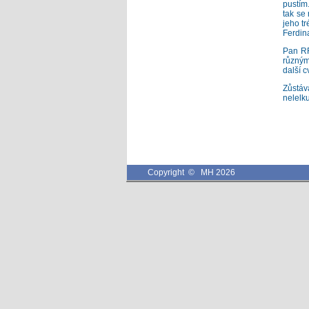
pustím
tak se 
jeho t
Ferdin
Pan RF
různým
další c
Zůstává
nelelku
Copyright © MH 2026