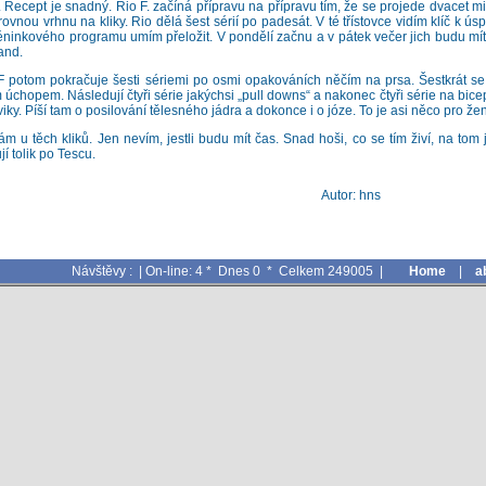
. Recept je snadný. Rio F. začíná přípravu na přípravu tím, že se projede dvacet 
rovnou vrhnu na kliky. Rio dělá šest sérií po padesát. V té třístovce vidím klíč k úsp
réninkového programu umím přeložit. V pondělí začnu a v pátek večer jich budu mít
and.
 potom pokračuje šesti sériemi po osmi opakováních něčím na prsa. Šestkrát se
 úchopem. Následují čtyři série jakýchsi „pull downs“ a nakonec čtyři série na bice
viky. Píší tam o posilování tělesného jádra a dokonce i o józe. To je asi něco pro ž
m u těch kliků. Jen nevím, jestli budu mít čas. Snad hoši, co se tím živí, na tom j
jí tolik po Tescu.
Autor: hns
Návštěvy : | On-line: 4 * Dnes 0 * Celkem 249005 |
Home
|
a