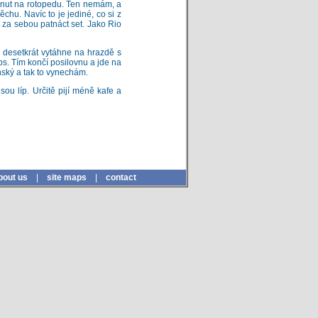
minut na rotopedu. Ten nemám, a
ěchu. Navíc to je jediné, co si z
 za sebou patnáct set. Jako Rio
 desetkrát vytáhne na hrazdě s
ps. Tím končí posilovnu a jde na
enský a tak to vynechám.
sou líp. Určitě pijí méně kafe a
bout us
|
site maps
|
contact