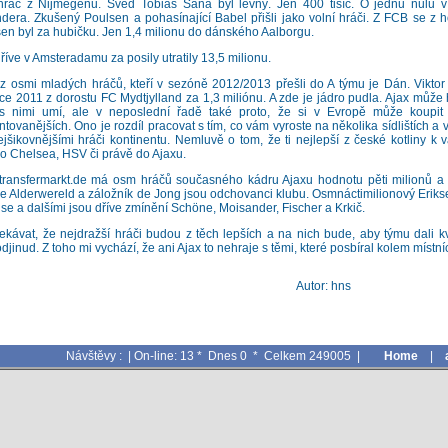
hráč z Nijmegenu. Švéd Tobias Sana byl levný. Jen 400 tisíc. O jednu nulu v
dera. Zkušený Poulsen a pohasínající Babel přišli jako volní hráči. Z FCB se z 
en byl za hubičku. Jen 1,4 milionu do dánského Aalborgu.
říve v Amsteradamu za posily utratily 13,5 milionu.
z osmi mladých hráčů, kteří v sezóně 2012/2013 přešli do A týmu je Dán. Viktor 
ce 2011 z dorostu FC Mydtjylland za 1,3 miliónu. A zde je jádro pudla. Ajax může 
s nimi umí, ale v neposlední řadě také proto, že si v Evropě může koupit ze
ntovanějších. Ono je rozdíl pracovat s tím, co vám vyroste na několika sídlištích a
ejšikovnějšími hráči kontinentu. Nemluvě o tom, že ti nejlepší z české kotliny 
do Chelsea, HSV či právě do Ajaxu.
transfermarkt.de má osm hráčů současného kádru Ajaxu hodnotu pěti milionů a 
e Alderwereld a záložník de Jong jsou odchovanci klubu. Osmnáctimilionový Erikse
se a dalšími jsou dříve zmínění Schöne, Moisander, Fischer a Krkič.
ekávat, že nejdražší hráči budou z těch lepších a na nich bude, aby týmu dali kv
odjinud. Z toho mi vychází, že ani Ajax to nehraje s těmi, které posbíral kolem místn
Autor: hns
Návštěvy : | On-line: 13 * Dnes 0 * Celkem 249005 |
Home
|