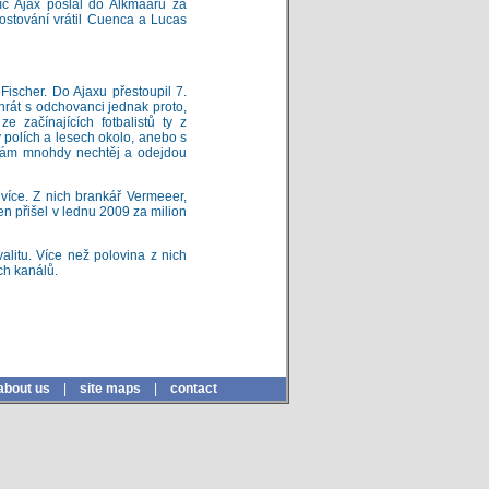
íc Ajax poslal do Alkmaaru za
hostování vrátil Cuenca a Lucas
Fischer. Do Ajaxu přestoupil 7.
hrát s odchovanci jednak proto,
 začínajících fotbalistů ty z
 v polích a lesech okolo, anebo s
k vám mnohdy nechtěj a odejdou
více. Z nich brankář Vermeeer,
n přišel v lednu 2009 za milion
alitu. Více než polovina z nich
ích kanálů.
about us
|
site maps
|
contact