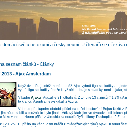
Ota Pavel:
Na Křivoklátě musel tatínek z
Z následujícího vozu se ozva
 domácí světu nerozumí a česky neumí. U čtenářů se očekává 
na seznam článků - Články
7.2013 - Ajax Amsterdam
Když dva dělají totéž, není to totéž. Ajax vyhrál ligu s mladíky a i jind
vyhrát ligu s mladíky. Jenže když někdo hraje s mladíky, není to jako, k
Ajaxu
V kádru
[ Ajaxu] je 31 fotbalistů. Z toho je 13 cizinců (41,9%). A
to králíčci Azuriti a nevyskákali z Azuru.
V tomto přestupním období přišel na roční hostování Bojan Krkič z
jim něco slíbili a možná to bylo jinak. Věkový kádr jim ve dvaadvaceti letech př
e Mike van den Hoorn přišel z Utrechtu za necelé čtyři miliony. Pochopitelně Euro.
íku 2012/2013 přišlo do kádru osm hráčů z mládežnických týmů Ajaxu. K tomu šest