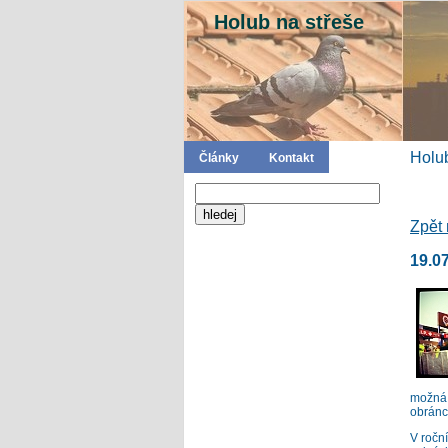
Holub na střeše
Holub
Články
Kontakt
Zpět 
19.0
možná 
obránc
V ročn