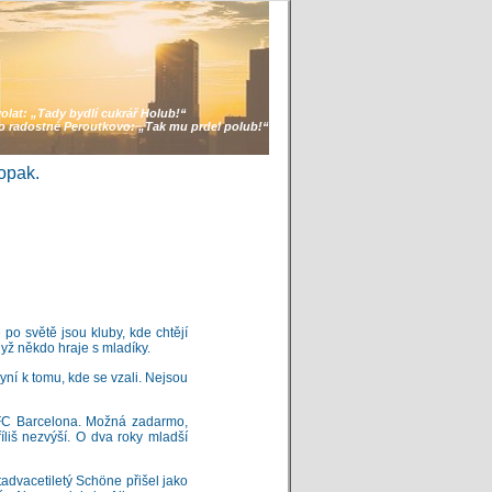
volat:
„Tady bydlí cukrář Holub!“
lo radostné Peroutkovo:
„Tak mu prdel polub!“
opak.
e po světě jsou kluby, kde chtějí
dyž někdo hraje s mladíky.
 nyní k tomu, kde se vzali. Nejsou
 FC Barcelona. Možná zadarmo,
íliš nezvýší. O dva roky mladší
advacetiletý Schöne přišel jako