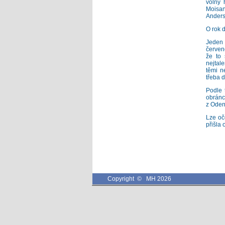
volný 
Moisan
Anders
O rok d
Jeden 
červen
že to 
nejtale
těmi n
třeba 
Podle 
obránc
z Oden
Lze oč
přišla 
Copyright © MH 2026