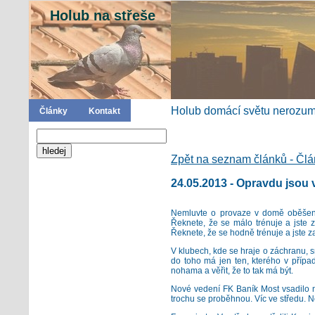
Holub na střeše
Holub domácí světu nerozumí
Články
Kontakt
Zpět na seznam článků - Čl
24.05.2013 - Opravdu jsou 
Nemluvte o provaze v domě oběšenc
Řeknete, že se málo trénuje a jste z
Řeknete, že se hodně trénuje a jste za
V klubech, kde se hraje o záchranu, s
do toho má jen ten, kterého v příp
nohama a věřit, že to tak má být.
Nové vedení FK Baník Most vsadilo na
trochu se proběhnou. Víc ve středu. 