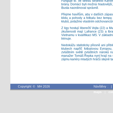
Funguje to. Ve středu sestřelili Karvin
brány. Domácí byli možná hladovější, 
Busta naordinoval správně.
Přejme havířům, aby v dalších zápase
klidu a pohody a fotbalu bez tempa 
klubů, potažmo vlastním odchovanců
Z ligy hostují liberečtí Vojta (22) a 
zkušenosti mají Lafrance (23) a Ib
Vietnamu v kvalifikaci MS. V základn
trénuje.
Nedokážu statisticky přesně ani přibl
klubech napříč fotbalovou Evropou,
zvláštním světě zvláštních nároků na
manažer Tomáš Řepka nyní hrají na 
zájmu kariéry mladých hráčů stejně tak
Copyright © MH 2026
Návštěvy :
maps
|
co