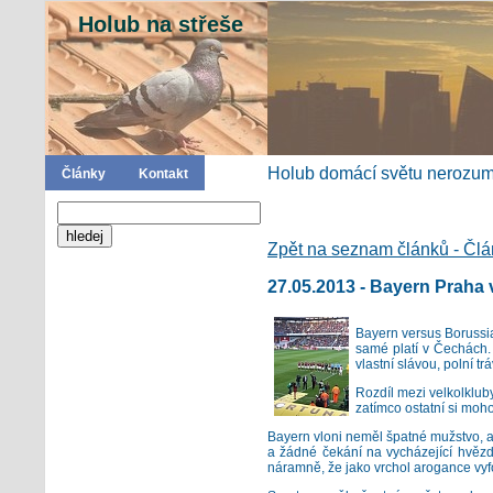
Holub na střeše
Holub domácí světu nerozumí
Články
Kontakt
Zpět na seznam článků - Čl
27.05.2013 - Bayern Praha 
Bayern versus Borussia
samé platí v Čechách. 
vlastní slávou, polní tr
Rozdíl mezi velkolkluby 
zatímco ostatní si mohou
Bayern vloni neměl špatné mužstvo, ale 
a žádné čekání na vycházející hvězdy
náramně, že jako vrchol arogance vyf