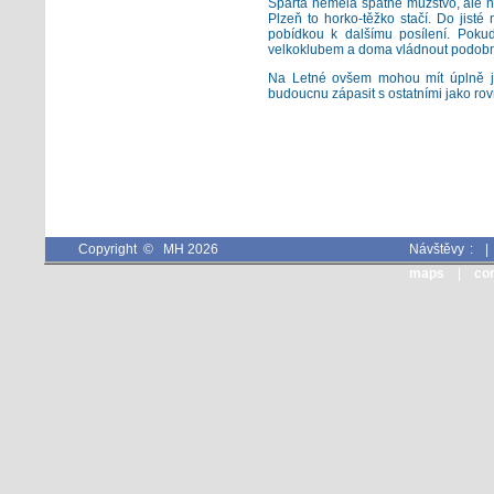
Sparta neměla špatné mužstvo, ale ne
Plzeň to horko-těžko stačí. Do jisté
pobídkou k dalšímu posílení. Pokud
velkoklubem a doma vládnout podobně
Na Letné ovšem mohou mít úplně ji
budoucnu zápasit s ostatními jako ro
Copyright © MH 2026
Návštěvy :
maps
|
co