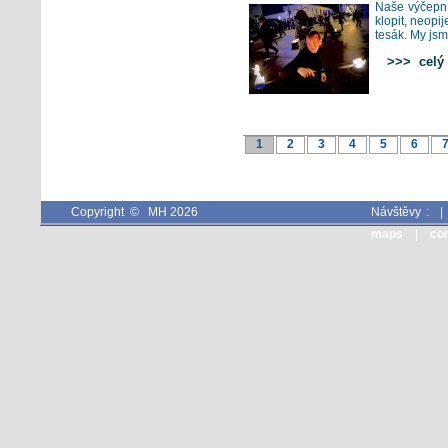
Naše výčepní
klopit, neopij
tesák. My jsme
>>> celý 
1
2
3
4
5
6
Copyright © MH 2026
Návštěvy :
maps
|
co