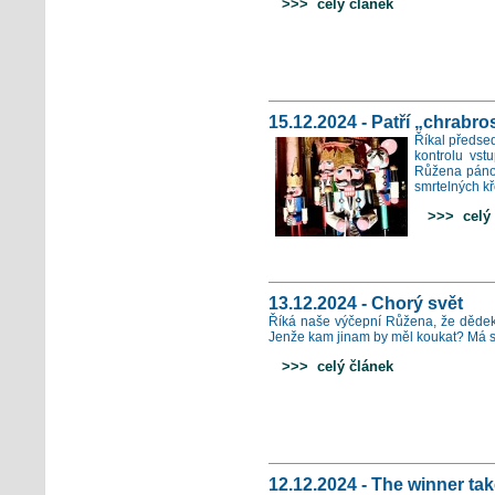
>>> celý článek
15.12.2024 - Patří „chrabro
Říkal předsed
kontrolu vst
Růžena pánov
smrtelných kře
>>> celý 
13.12.2024 - Chorý svět
Říká naše výčepní Růžena, že dědek 
Jenže kam jinam by měl koukat? Má s
>>> celý článek
12.12.2024 - The winner take