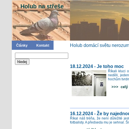
Holub na střeše
Holub domácí světu nerozumí
Články
Kontakt
18.12.2024 - Je toho moc
Říkali kluci
neděli, jede
hochům tvrdn
>>> celý 
16.12.2024 - Že by najednou
Říkal náš tréňa, že není důležité je
fotbalisty. A předseda mu je sehnal. Ši